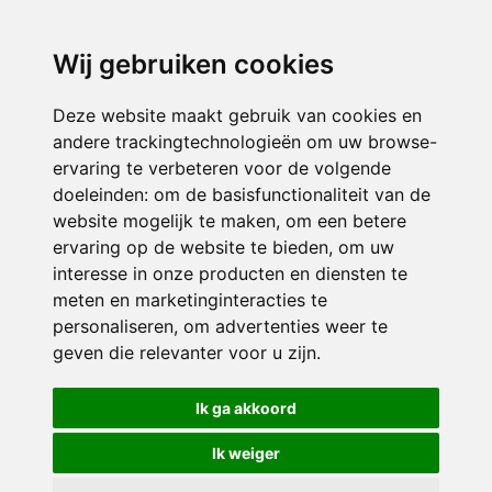
directieavonturijn@siko.nl
Wij gebruiken cookies
ONDERDEEL VAN
Deze website maakt gebruik van cookies en
andere trackingtechnologieën om uw browse-
ervaring te verbeteren voor de volgende
doeleinden:
om de basisfunctionaliteit van de
website mogelijk te maken
,
om een betere
ervaring op de website te bieden
,
om uw
interesse in onze producten en diensten te
© 2026 Avonturijn | Alle rechten voorbehouden
meten en marketinginteracties te
personaliseren
,
om advertenties weer te
Privacy policy
|
Disclaimer
|
Klachtenregeling
|
RSIN en Anbi
|
Cookie
geven die relevanter voor u zijn
.
voorkeuren
Crealisatie
The MindOffice
Ik ga akkoord
Ik weiger