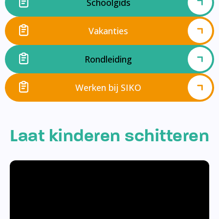
Schoolgids
Vakanties
Rondleiding
Werken bij SIKO
Laat kinderen schitteren