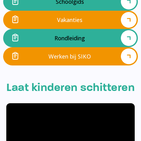
Schoolgids
Vakanties
Rondleiding
Werken bij SIKO
Laat kinderen schitteren