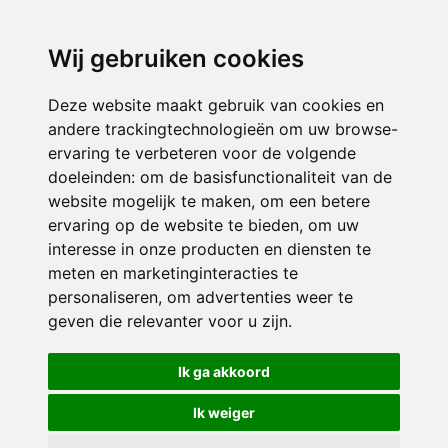
directieavonturijn@siko.nl
Wij gebruiken cookies
ONDERDEEL VAN
Deze website maakt gebruik van cookies en
andere trackingtechnologieën om uw browse-
ervaring te verbeteren voor de volgende
doeleinden:
om de basisfunctionaliteit van de
website mogelijk te maken
,
om een betere
ervaring op de website te bieden
,
om uw
interesse in onze producten en diensten te
© 2026 Avonturijn | Alle rechten voorbehouden
meten en marketinginteracties te
personaliseren
,
om advertenties weer te
Privacy policy
|
Disclaimer
|
Klachtenregeling
|
RSIN en Anbi
|
Cookie
geven die relevanter voor u zijn
.
voorkeuren
Crealisatie
The MindOffice
Ik ga akkoord
Ik weiger