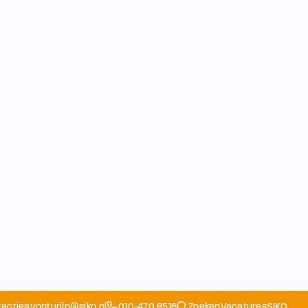
rectieavonturijn@siko.nl
010-470 8516
Zoeken
Vacatures
SIKO
Opvang
Ouders
School
Home
Schoolapp
Contact