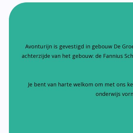
Avonturijn is gevestigd in gebouw De Gro
achterzijde van het gebouw: de Fannius Sc
Je bent van harte welkom om met ons ke
onderwijs vorm