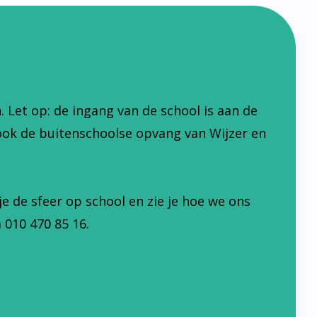
Let op: de ingang van de school is aan de
ook de buitenschoolse opvang van Wijzer en
je de sfeer op school en zie je hoe we ons
 010 470 85 16.