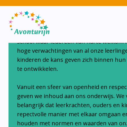
Avonturijn laat kinderen s
Avonturijn is een moderne, open, interc
school waar iedereen van harte welkom i
hoge verwachtingen van al onze leerlinge
kinderen de kans geven zich binnen hun
te ontwikkelen.
Vanuit een sfeer van openheid en respec
geven we inhoud aan ons onderwijs. We 
belangrijk dat leerkrachten, ouders en k
repectvolle manier met elkaar omgaan e
houden met normen en waarden van on