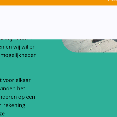
chitteren
onfessionele
s. Wij hebben
n en wij willen
 mogelijkheden
t voor elkaar
vinden het
inderen op een
n rekening
ze