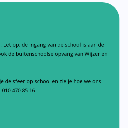
Let op: de ingang van de school is aan de
ook de buitenschoolse opvang van Wijzer en
je de sfeer op school en zie je hoe we ons
 010 470 85 16.