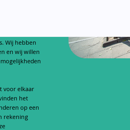
chitteren
onfessionele
s. Wij hebben
n en wij willen
 mogelijkheden
t voor elkaar
vinden het
inderen op een
n rekening
ze