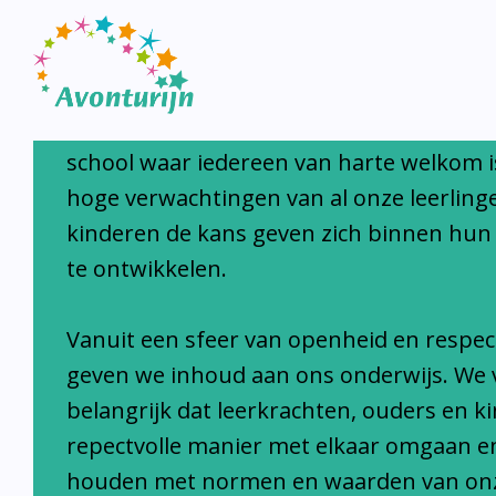
Avonturijn laat kinderen s
Avonturijn is een moderne, open, interc
school waar iedereen van harte welkom i
hoge verwachtingen van al onze leerlinge
kinderen de kans geven zich binnen hun
te ontwikkelen.
Vanuit een sfeer van openheid en respec
geven we inhoud aan ons onderwijs. We 
belangrijk dat leerkrachten, ouders en k
repectvolle manier met elkaar omgaan e
houden met normen en waarden van on