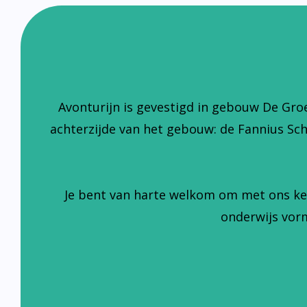
Avonturijn is gevestigd in gebouw De Gro
achterzijde van het gebouw: de Fannius Sc
Je bent van harte welkom om met ons ke
onderwijs vorm