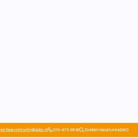
rectieavonturijn@siko.nl
010-470 8516
Zoeken
Vacatures
SIKO
Opvang
Ouders
School
Home
Schoolapp
Contact