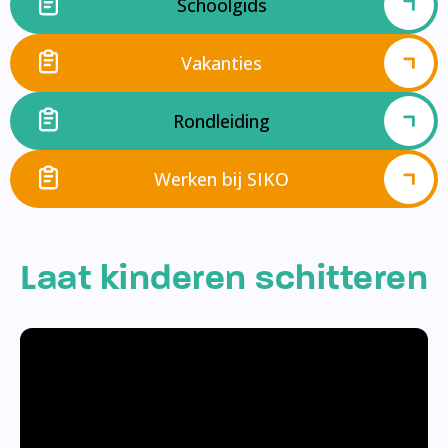
Schoolgids
Vakanties
Rondleiding
Werken bij SIKO
Laat kinderen schitteren