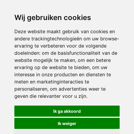
directieavonturijn@siko.nl
Wij gebruiken cookies
ONDERDEEL VAN
Deze website maakt gebruik van cookies en
andere trackingtechnologieën om uw browse-
ervaring te verbeteren voor de volgende
doeleinden:
om de basisfunctionaliteit van de
website mogelijk te maken
,
om een betere
ervaring op de website te bieden
,
om uw
interesse in onze producten en diensten te
© 2026 Avonturijn | Alle rechten voorbehouden
meten en marketinginteracties te
personaliseren
,
om advertenties weer te
Privacy policy
|
Disclaimer
|
Klachtenregeling
|
RSIN en Anbi
|
Cookie
geven die relevanter voor u zijn
.
voorkeuren
Crealisatie
The MindOffice
Ik ga akkoord
Ik weiger