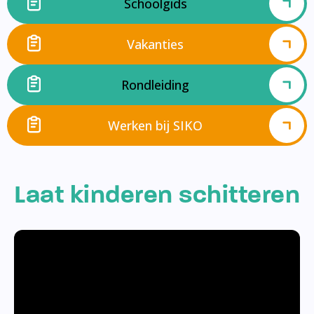
Schoolgids
Vakanties
Rondleiding
Werken bij SIKO
Laat kinderen schitteren