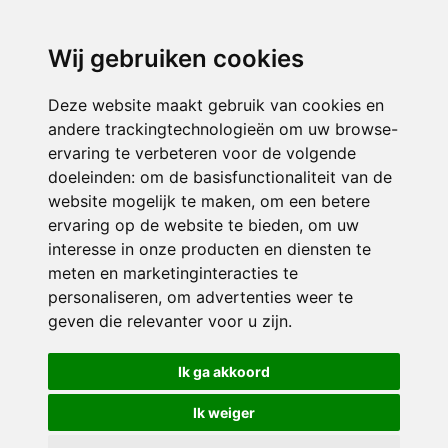
directieavonturijn@siko.nl
Wij gebruiken cookies
ONDERDEEL VAN
Deze website maakt gebruik van cookies en
andere trackingtechnologieën om uw browse-
ervaring te verbeteren voor de volgende
doeleinden:
om de basisfunctionaliteit van de
website mogelijk te maken
,
om een betere
ervaring op de website te bieden
,
om uw
interesse in onze producten en diensten te
© 2026 Avonturijn | Alle rechten voorbehouden
meten en marketinginteracties te
personaliseren
,
om advertenties weer te
Privacy policy
|
Disclaimer
|
Klachtenregeling
|
RSIN en Anbi
|
Cookie
geven die relevanter voor u zijn
.
voorkeuren
Crealisatie
The MindOffice
Ik ga akkoord
Ik weiger