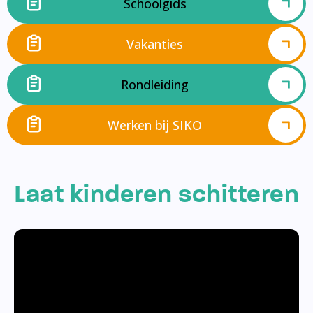
Schoolgids
Vakanties
Rondleiding
Werken bij SIKO
Laat kinderen schitteren