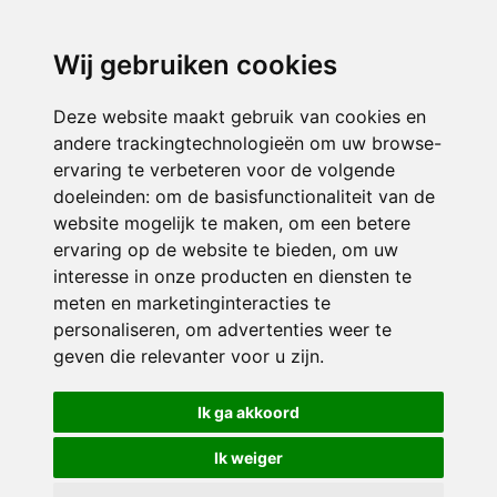
directieavonturijn@siko.nl
Wij gebruiken cookies
ONDERDEEL VAN
Deze website maakt gebruik van cookies en
andere trackingtechnologieën om uw browse-
ervaring te verbeteren voor de volgende
doeleinden:
om de basisfunctionaliteit van de
website mogelijk te maken
,
om een betere
ervaring op de website te bieden
,
om uw
interesse in onze producten en diensten te
© 2026 Avonturijn | Alle rechten voorbehouden
meten en marketinginteracties te
personaliseren
,
om advertenties weer te
Privacy policy
|
Disclaimer
|
Klachtenregeling
|
RSIN en Anbi
|
Cookie
geven die relevanter voor u zijn
.
voorkeuren
Crealisatie
The MindOffice
Ik ga akkoord
Ik weiger