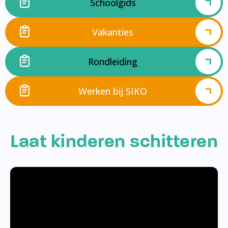
Schoolgids
Vakanties
Rondleiding
Werken bij SIKO
Laat kinderen schitteren