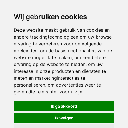
directieavonturijn@siko.nl
Wij gebruiken cookies
ONDERDEEL VAN
Deze website maakt gebruik van cookies en
andere trackingtechnologieën om uw browse-
ervaring te verbeteren voor de volgende
doeleinden:
om de basisfunctionaliteit van de
website mogelijk te maken
,
om een betere
ervaring op de website te bieden
,
om uw
interesse in onze producten en diensten te
© 2026 Avonturijn | Alle rechten voorbehouden
meten en marketinginteracties te
personaliseren
,
om advertenties weer te
Privacy policy
|
Disclaimer
|
Klachtenregeling
|
RSIN en Anbi
|
Cookie
geven die relevanter voor u zijn
.
voorkeuren
Crealisatie
The MindOffice
Ik ga akkoord
Ik weiger