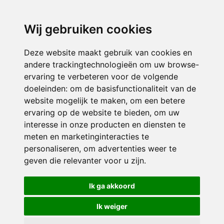
directieavonturijn@siko.nl
Wij gebruiken cookies
ONDERDEEL VAN
Deze website maakt gebruik van cookies en
andere trackingtechnologieën om uw browse-
ervaring te verbeteren voor de volgende
doeleinden:
om de basisfunctionaliteit van de
website mogelijk te maken
,
om een betere
ervaring op de website te bieden
,
om uw
interesse in onze producten en diensten te
© 2026 Avonturijn | Alle rechten voorbehouden
meten en marketinginteracties te
personaliseren
,
om advertenties weer te
Privacy policy
|
Disclaimer
|
Klachtenregeling
|
RSIN en Anbi
|
Cookie
geven die relevanter voor u zijn
.
voorkeuren
Crealisatie
The MindOffice
Ik ga akkoord
Ik weiger