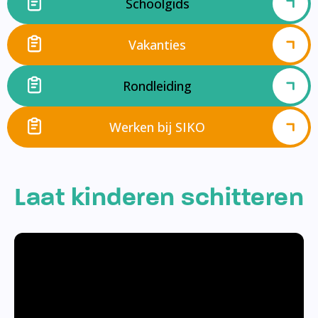
Schoolgids
Vakanties
Rondleiding
Werken bij SIKO
Laat kinderen schitteren