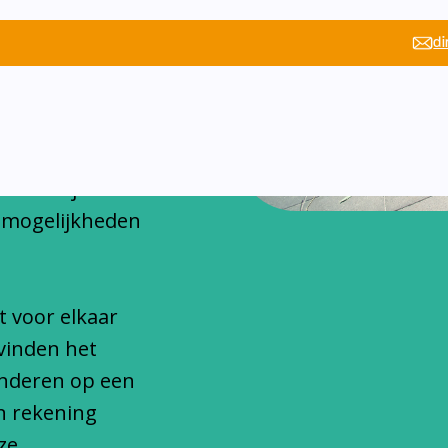
chitteren
onfessionele
s. Wij hebben
n en wij willen
 mogelijkheden
t voor elkaar
vinden het
inderen op een
n rekening
ze