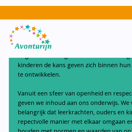
Avonturijn laat kinderen s
Avonturijn is een moderne, open, interc
school waar iedereen van harte welkom i
hoge verwachtingen van al onze leerlinge
kinderen de kans geven zich binnen hun
te ontwikkelen.
Vanuit een sfeer van openheid en respec
geven we inhoud aan ons onderwijs. We 
belangrijk dat leerkrachten, ouders en k
repectvolle manier met elkaar omgaan e
houden met normen en waarden van on