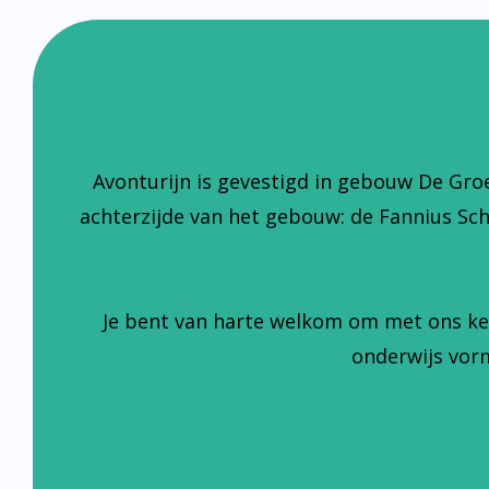
Avonturijn is gevestigd in gebouw De Gro
achterzijde van het gebouw: de Fannius Sc
Je bent van harte welkom om met ons ke
onderwijs vorm