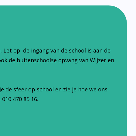
Let op: de ingang van de school is aan de
ook de buitenschoolse opvang van Wijzer en
je de sfeer op school en zie je hoe we ons
 010 470 85 16.