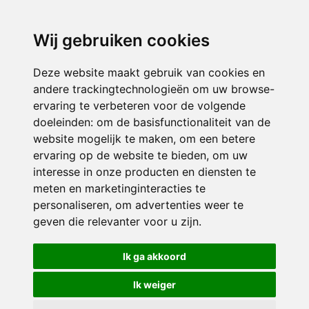
directieavonturijn@siko.nl
Wij gebruiken cookies
ONDERDEEL VAN
Deze website maakt gebruik van cookies en
andere trackingtechnologieën om uw browse-
ervaring te verbeteren voor de volgende
doeleinden:
om de basisfunctionaliteit van de
website mogelijk te maken
,
om een betere
ervaring op de website te bieden
,
om uw
interesse in onze producten en diensten te
© 2026 Avonturijn | Alle rechten voorbehouden
meten en marketinginteracties te
personaliseren
,
om advertenties weer te
Privacy policy
|
Disclaimer
|
Klachtenregeling
|
RSIN en Anbi
|
Cookie
geven die relevanter voor u zijn
.
voorkeuren
Crealisatie
The MindOffice
Ik ga akkoord
Ik weiger