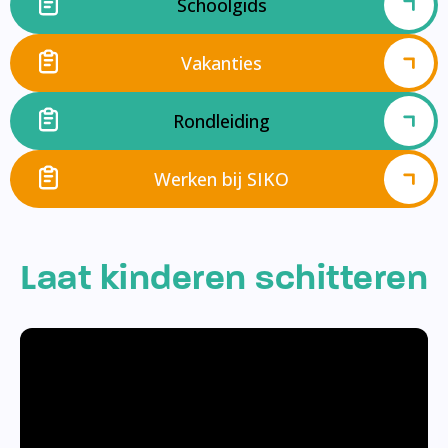
Schoolgids
Vakanties
Rondleiding
Werken bij SIKO
Laat kinderen schitteren