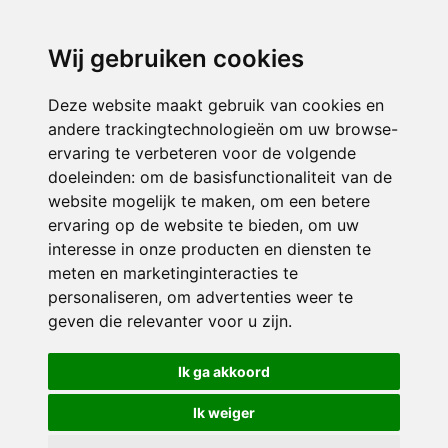
directieavonturijn@siko.nl
Wij gebruiken cookies
ONDERDEEL VAN
Deze website maakt gebruik van cookies en
andere trackingtechnologieën om uw browse-
ervaring te verbeteren voor de volgende
doeleinden:
om de basisfunctionaliteit van de
website mogelijk te maken
,
om een betere
ervaring op de website te bieden
,
om uw
interesse in onze producten en diensten te
© 2026 Avonturijn | Alle rechten voorbehouden
meten en marketinginteracties te
personaliseren
,
om advertenties weer te
Privacy policy
|
Disclaimer
|
Klachtenregeling
|
RSIN en Anbi
|
Cookie
geven die relevanter voor u zijn
.
voorkeuren
Crealisatie
The MindOffice
Ik ga akkoord
Ik weiger