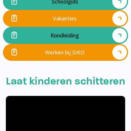
Schoolgids
Vakanties
Rondleiding
Werken bij SIKO
Laat kinderen schitteren