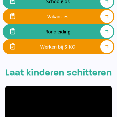
Schoolgids
Vakanties
Rondleiding
Werken bij SIKO
Laat kinderen schitteren