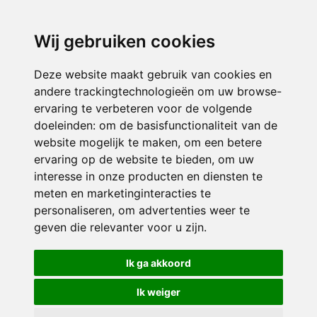
directieavonturijn@siko.nl
Wij gebruiken cookies
ONDERDEEL VAN
Deze website maakt gebruik van cookies en
andere trackingtechnologieën om uw browse-
ervaring te verbeteren voor de volgende
doeleinden:
om de basisfunctionaliteit van de
website mogelijk te maken
,
om een betere
ervaring op de website te bieden
,
om uw
interesse in onze producten en diensten te
© 2026 Avonturijn | Alle rechten voorbehouden
meten en marketinginteracties te
personaliseren
,
om advertenties weer te
Privacy policy
|
Disclaimer
|
Klachtenregeling
|
RSIN en Anbi
|
Cookie
geven die relevanter voor u zijn
.
voorkeuren
Crealisatie
The MindOffice
Ik ga akkoord
Ik weiger