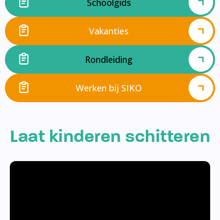
Schoolgids
Vakanties
Rondleiding
Werken bij SIKO
Laat kinderen schitteren