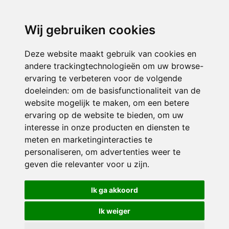
directieavonturijn@siko.nl
Wij gebruiken cookies
ONDERDEEL VAN
Deze website maakt gebruik van cookies en
andere trackingtechnologieën om uw browse-
ervaring te verbeteren voor de volgende
doeleinden:
om de basisfunctionaliteit van de
website mogelijk te maken
,
om een betere
ervaring op de website te bieden
,
om uw
interesse in onze producten en diensten te
© 2026 Avonturijn | Alle rechten voorbehouden
meten en marketinginteracties te
personaliseren
,
om advertenties weer te
Privacy policy
|
Disclaimer
|
Klachtenregeling
|
RSIN en Anbi
|
Cookie
geven die relevanter voor u zijn
.
voorkeuren
Crealisatie
The MindOffice
Ik ga akkoord
Ik weiger