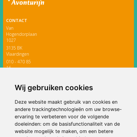
Ondersteuningsprofiel
CONTACT
Van
Hogendorplaan
1027
3135 BK
Vlaardingen
010 - 470 85
16
directieavonturijn@siko.nl
Wij gebruiken cookies
ONDERDEEL VAN
Deze website maakt gebruik van cookies en
andere trackingtechnologieën om uw browse-
ervaring te verbeteren voor de volgende
doeleinden:
om de basisfunctionaliteit van de
website mogelijk te maken
,
om een betere