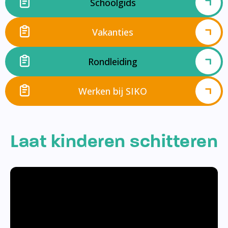
Schoolgids
Vakanties
Rondleiding
Werken bij SIKO
Laat kinderen schitteren