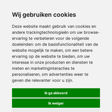
directieavonturijn@siko.nl
Wij gebruiken cookies
ONDERDEEL VAN
Deze website maakt gebruik van cookies en
andere trackingtechnologieën om uw browse-
ervaring te verbeteren voor de volgende
doeleinden:
om de basisfunctionaliteit van de
website mogelijk te maken
,
om een betere
ervaring op de website te bieden
,
om uw
interesse in onze producten en diensten te
© 2026 Avonturijn | Alle rechten voorbehouden
meten en marketinginteracties te
personaliseren
,
om advertenties weer te
Privacy policy
|
Disclaimer
|
Klachtenregeling
|
RSIN en Anbi
|
Cookie
geven die relevanter voor u zijn
.
voorkeuren
Crealisatie
The MindOffice
Ik ga akkoord
Ik weiger