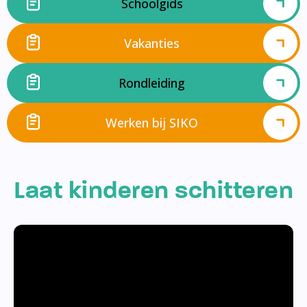
Schoolgids
Vakanties
Rondleiding
Werken bij SIKO
Laat kinderen schitteren