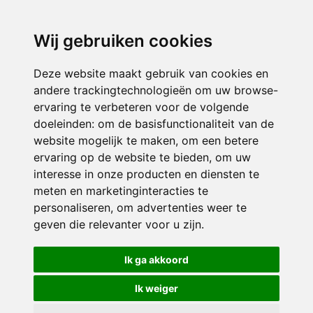
directieavonturijn@siko.nl
Wij gebruiken cookies
ONDERDEEL VAN
Deze website maakt gebruik van cookies en
andere trackingtechnologieën om uw browse-
ervaring te verbeteren voor de volgende
doeleinden:
om de basisfunctionaliteit van de
website mogelijk te maken
,
om een betere
ervaring op de website te bieden
,
om uw
interesse in onze producten en diensten te
© 2026 Avonturijn | Alle rechten voorbehouden
meten en marketinginteracties te
personaliseren
,
om advertenties weer te
Privacy policy
|
Disclaimer
|
Klachtenregeling
|
RSIN en Anbi
|
Cookie
geven die relevanter voor u zijn
.
voorkeuren
Crealisatie
The MindOffice
Ik ga akkoord
Ik weiger