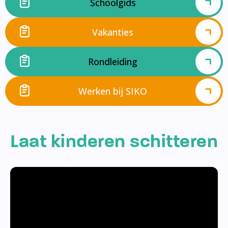
Schoolgids
Vakanties
Rondleiding
Werken bij SIKO
Laat kinderen schitteren