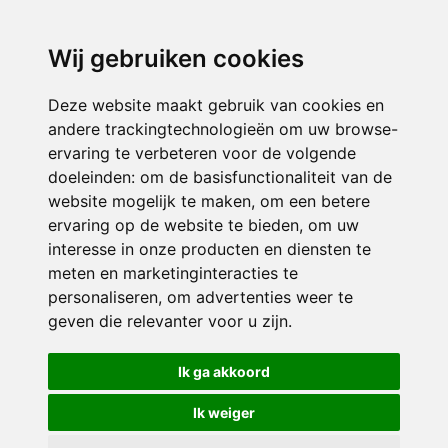
directieavonturijn@siko.nl
Wij gebruiken cookies
ONDERDEEL VAN
Deze website maakt gebruik van cookies en
andere trackingtechnologieën om uw browse-
ervaring te verbeteren voor de volgende
doeleinden:
om de basisfunctionaliteit van de
website mogelijk te maken
,
om een betere
ervaring op de website te bieden
,
om uw
interesse in onze producten en diensten te
© 2026 Avonturijn | Alle rechten voorbehouden
meten en marketinginteracties te
personaliseren
,
om advertenties weer te
Privacy policy
|
Disclaimer
|
Klachtenregeling
|
RSIN en Anbi
|
Cookie
geven die relevanter voor u zijn
.
voorkeuren
Crealisatie
The MindOffice
Ik ga akkoord
Ik weiger