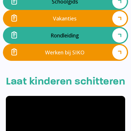
Schoolgids
Vakanties
Rondleiding
Werken bij SIKO
Laat kinderen schitteren