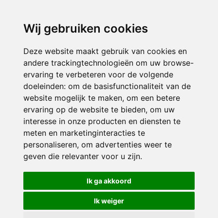
directieavonturijn@siko.nl
Wij gebruiken cookies
ONDERDEEL VAN
Deze website maakt gebruik van cookies en
andere trackingtechnologieën om uw browse-
ervaring te verbeteren voor de volgende
doeleinden:
om de basisfunctionaliteit van de
website mogelijk te maken
,
om een betere
ervaring op de website te bieden
,
om uw
interesse in onze producten en diensten te
© 2026 Avonturijn | Alle rechten voorbehouden
meten en marketinginteracties te
personaliseren
,
om advertenties weer te
Privacy policy
|
Disclaimer
|
Klachtenregeling
|
RSIN en Anbi
|
Cookie
geven die relevanter voor u zijn
.
voorkeuren
Crealisatie
The MindOffice
Ik ga akkoord
Ik weiger