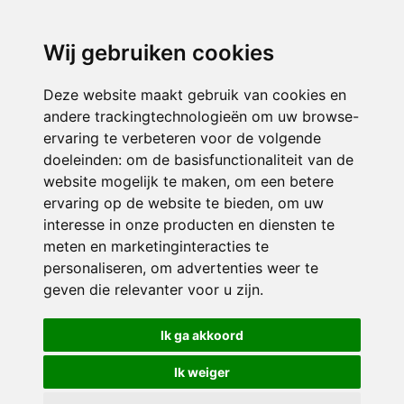
directieavonturijn@siko.nl
Wij gebruiken cookies
ONDERDEEL VAN
Deze website maakt gebruik van cookies en
andere trackingtechnologieën om uw browse-
ervaring te verbeteren voor de volgende
doeleinden:
om de basisfunctionaliteit van de
website mogelijk te maken
,
om een betere
ervaring op de website te bieden
,
om uw
interesse in onze producten en diensten te
© 2026 Avonturijn | Alle rechten voorbehouden
meten en marketinginteracties te
personaliseren
,
om advertenties weer te
Privacy policy
|
Disclaimer
|
Klachtenregeling
|
RSIN en Anbi
|
Cookie
geven die relevanter voor u zijn
.
voorkeuren
Crealisatie
The MindOffice
Ik ga akkoord
Ik weiger