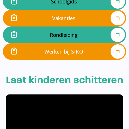
Schoolgids
Vakanties
Rondleiding
Werken bij SIKO
Laat kinderen schitteren