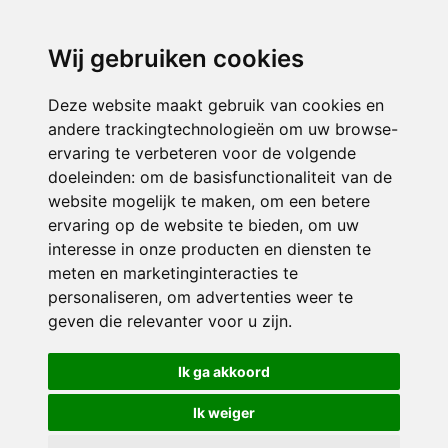
directieavonturijn@siko.nl
Wij gebruiken cookies
ONDERDEEL VAN
Deze website maakt gebruik van cookies en
andere trackingtechnologieën om uw browse-
ervaring te verbeteren voor de volgende
doeleinden:
om de basisfunctionaliteit van de
website mogelijk te maken
,
om een betere
ervaring op de website te bieden
,
om uw
interesse in onze producten en diensten te
© 2026 Avonturijn | Alle rechten voorbehouden
meten en marketinginteracties te
personaliseren
,
om advertenties weer te
Privacy policy
|
Disclaimer
|
Klachtenregeling
|
RSIN en Anbi
|
Cookie
geven die relevanter voor u zijn
.
voorkeuren
Crealisatie
The MindOffice
Ik ga akkoord
Ik weiger