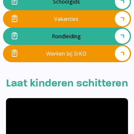
Schoolgids
Vakanties
Rondleiding
Werken bij SIKO
Laat kinderen schitteren