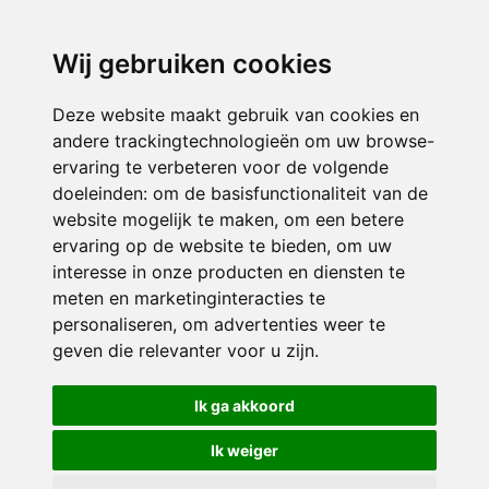
directieavonturijn@siko.nl
Wij gebruiken cookies
ONDERDEEL VAN
Deze website maakt gebruik van cookies en
andere trackingtechnologieën om uw browse-
ervaring te verbeteren voor de volgende
doeleinden:
om de basisfunctionaliteit van de
website mogelijk te maken
,
om een betere
ervaring op de website te bieden
,
om uw
interesse in onze producten en diensten te
© 2026 Avonturijn | Alle rechten voorbehouden
meten en marketinginteracties te
personaliseren
,
om advertenties weer te
Privacy policy
|
Disclaimer
|
Klachtenregeling
|
RSIN en Anbi
|
Cookie
geven die relevanter voor u zijn
.
voorkeuren
Crealisatie
The MindOffice
Ik ga akkoord
Ik weiger