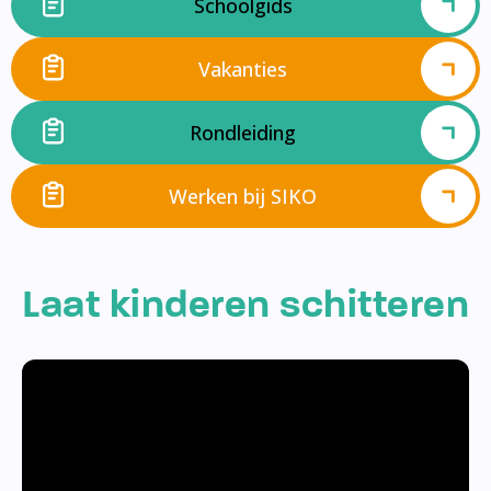
Schoolgids
Vakanties
Rondleiding
Werken bij SIKO
Laat kinderen schitteren