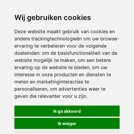
directieavonturijn@siko.nl
Wij gebruiken cookies
ONDERDEEL VAN
Deze website maakt gebruik van cookies en
andere trackingtechnologieën om uw browse-
ervaring te verbeteren voor de volgende
doeleinden:
om de basisfunctionaliteit van de
website mogelijk te maken
,
om een betere
ervaring op de website te bieden
,
om uw
interesse in onze producten en diensten te
© 2026 Avonturijn | Alle rechten voorbehouden
meten en marketinginteracties te
personaliseren
,
om advertenties weer te
Privacy policy
|
Disclaimer
|
Klachtenregeling
|
RSIN en Anbi
|
Cookie
geven die relevanter voor u zijn
.
voorkeuren
Crealisatie
The MindOffice
Ik ga akkoord
Ik weiger