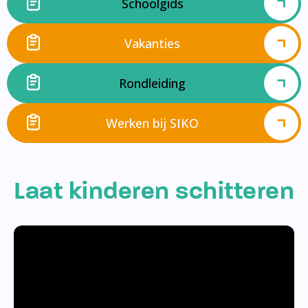
Schoolgids
Vakanties
Rondleiding
Werken bij SIKO
Laat kinderen schitteren