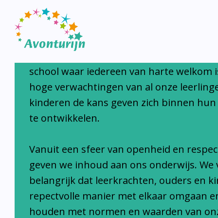
Avonturijn laat kinderen s
Avonturijn is een moderne, open, interc
school waar iedereen van harte welkom i
hoge verwachtingen van al onze leerlinge
kinderen de kans geven zich binnen hun
te ontwikkelen.
Vanuit een sfeer van openheid en respec
geven we inhoud aan ons onderwijs. We 
belangrijk dat leerkrachten, ouders en k
repectvolle manier met elkaar omgaan e
houden met normen en waarden van on