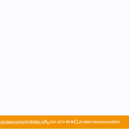
rectieavonturijn@siko.nl
010-470 8516
Zoeken
Vacatures
SIKO
Opvang
Ouders
School
Home
Schoolapp
Contact