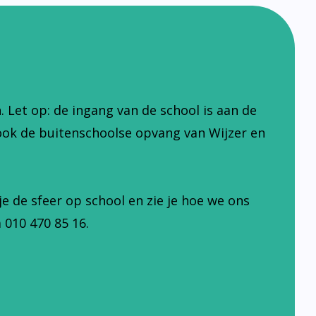
Let op: de ingang van de school is aan de
ook de buitenschoolse opvang van Wijzer en
je de sfeer op school en zie je hoe we ons
 010 470 85 16.