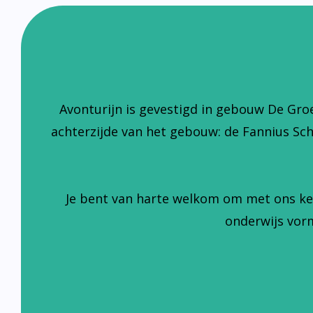
Avonturijn is gevestigd in gebouw De Gro
achterzijde van het gebouw: de Fannius Sc
Je bent van harte welkom om met ons ke
onderwijs vorm