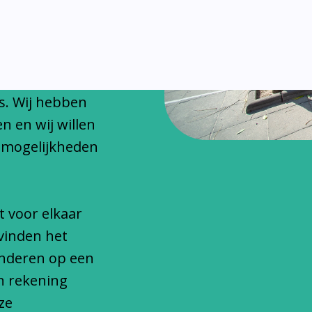
chitteren
onfessionele
s. Wij hebben
n en wij willen
 mogelijkheden
t voor elkaar
vinden het
inderen op een
n rekening
ze