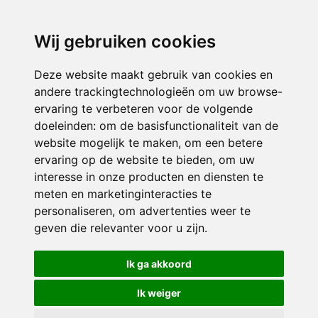
directieavonturijn@siko.nl
Wij gebruiken cookies
ONDERDEEL VAN
Deze website maakt gebruik van cookies en
andere trackingtechnologieën om uw browse-
ervaring te verbeteren voor de volgende
doeleinden:
om de basisfunctionaliteit van de
website mogelijk te maken
,
om een betere
ervaring op de website te bieden
,
om uw
interesse in onze producten en diensten te
© 2026 Avonturijn | Alle rechten voorbehouden
meten en marketinginteracties te
personaliseren
,
om advertenties weer te
Privacy policy
|
Disclaimer
|
Klachtenregeling
|
RSIN en Anbi
|
Cookie
geven die relevanter voor u zijn
.
voorkeuren
Crealisatie
The MindOffice
Ik ga akkoord
Ik weiger