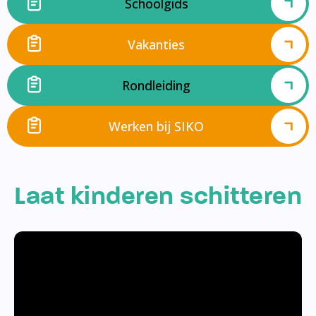
Schoolgids
Vakanties
Rondleiding
Werken bij SIKO
Laat kinderen schitteren