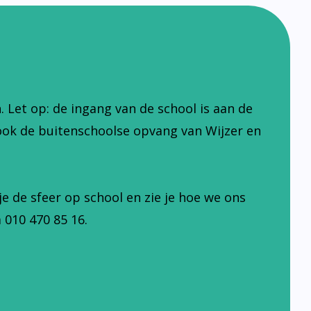
Let op: de ingang van de school is aan de
ook de buitenschoolse opvang van Wijzer en
je de sfeer op school en zie je hoe we ons
 010 470 85 16.