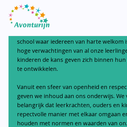
Avonturijn laat kinderen s
Avonturijn is een moderne, open, interc
school waar iedereen van harte welkom i
hoge verwachtingen van al onze leerlinge
kinderen de kans geven zich binnen hun
te ontwikkelen.
Vanuit een sfeer van openheid en respec
geven we inhoud aan ons onderwijs. We 
belangrijk dat leerkrachten, ouders en k
repectvolle manier met elkaar omgaan e
houden met normen en waarden van on