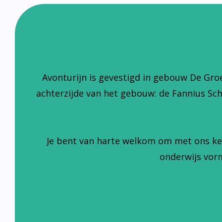
Avonturijn is gevestigd in gebouw De Gro
achterzijde van het gebouw: de Fannius Sc
Je bent van harte welkom om met ons ke
onderwijs vorm