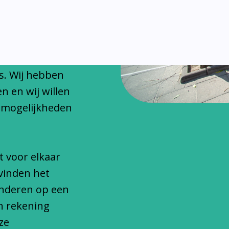
chitteren
onfessionele
s. Wij hebben
n en wij willen
 mogelijkheden
t voor elkaar
vinden het
inderen op een
n rekening
ze