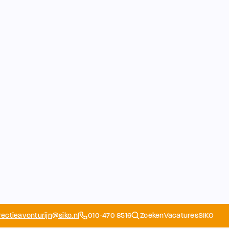
rectieavonturijn@siko.nl
010-470 8516
Zoeken
Vacatures
SIKO
Opvang
Ouders
School
Home
Schoolapp
Contact