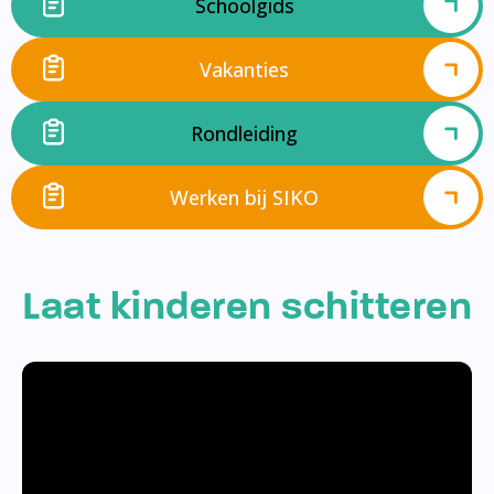
Schoolgids
Vakanties
Rondleiding
Werken bij SIKO
Laat kinderen schitteren