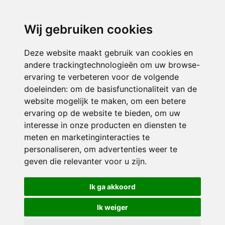
directieavonturijn@siko.nl
Wij gebruiken cookies
ONDERDEEL VAN
Deze website maakt gebruik van cookies en
andere trackingtechnologieën om uw browse-
ervaring te verbeteren voor de volgende
doeleinden:
om de basisfunctionaliteit van de
website mogelijk te maken
,
om een betere
ervaring op de website te bieden
,
om uw
interesse in onze producten en diensten te
© 2026 Avonturijn | Alle rechten voorbehouden
meten en marketinginteracties te
personaliseren
,
om advertenties weer te
Privacy policy
|
Disclaimer
|
Klachtenregeling
|
RSIN en Anbi
|
Cookie
geven die relevanter voor u zijn
.
voorkeuren
Crealisatie
The MindOffice
Ik ga akkoord
Ik weiger