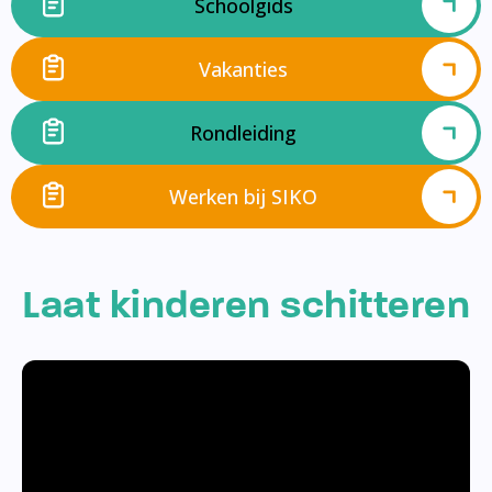
Schoolgids
Vakanties
Rondleiding
Werken bij SIKO
Laat kinderen schitteren