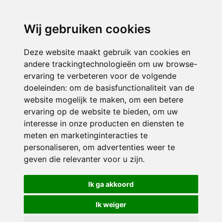
directieavonturijn@siko.nl
Wij gebruiken cookies
ONDERDEEL VAN
Deze website maakt gebruik van cookies en
andere trackingtechnologieën om uw browse-
ervaring te verbeteren voor de volgende
doeleinden:
om de basisfunctionaliteit van de
website mogelijk te maken
,
om een betere
ervaring op de website te bieden
,
om uw
interesse in onze producten en diensten te
© 2026 Avonturijn | Alle rechten voorbehouden
meten en marketinginteracties te
personaliseren
,
om advertenties weer te
Privacy policy
|
Disclaimer
|
Klachtenregeling
|
RSIN en Anbi
|
Cookie
geven die relevanter voor u zijn
.
voorkeuren
Crealisatie
The MindOffice
Ik ga akkoord
Ik weiger