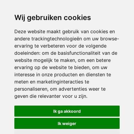
directieavonturijn@siko.nl
Wij gebruiken cookies
ONDERDEEL VAN
Deze website maakt gebruik van cookies en
andere trackingtechnologieën om uw browse-
ervaring te verbeteren voor de volgende
doeleinden:
om de basisfunctionaliteit van de
website mogelijk te maken
,
om een betere
ervaring op de website te bieden
,
om uw
interesse in onze producten en diensten te
© 2026 Avonturijn | Alle rechten voorbehouden
meten en marketinginteracties te
personaliseren
,
om advertenties weer te
Privacy policy
|
Disclaimer
|
Klachtenregeling
|
RSIN en Anbi
|
Cookie
geven die relevanter voor u zijn
.
voorkeuren
Crealisatie
The MindOffice
Ik ga akkoord
Ik weiger