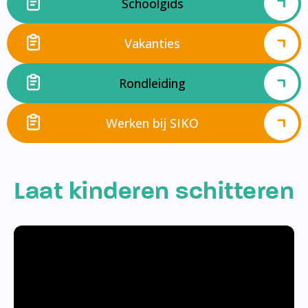
Schoolgids
Vakanties
Rondleiding
Werken bij SIKO
Laat kinderen schitteren