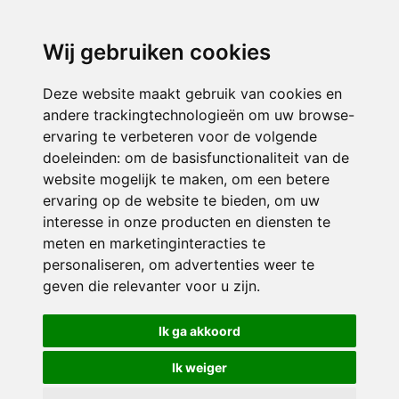
directieavonturijn@siko.nl
Wij gebruiken cookies
ONDERDEEL VAN
Deze website maakt gebruik van cookies en
andere trackingtechnologieën om uw browse-
ervaring te verbeteren voor de volgende
doeleinden:
om de basisfunctionaliteit van de
website mogelijk te maken
,
om een betere
ervaring op de website te bieden
,
om uw
interesse in onze producten en diensten te
© 2026 Avonturijn | Alle rechten voorbehouden
meten en marketinginteracties te
personaliseren
,
om advertenties weer te
Privacy policy
|
Disclaimer
|
Klachtenregeling
|
RSIN en Anbi
|
Cookie
geven die relevanter voor u zijn
.
voorkeuren
Crealisatie
The MindOffice
Ik ga akkoord
Ik weiger