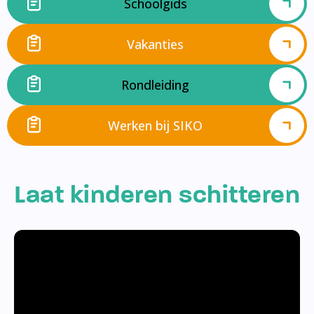
Schoolgids
Vakanties
Rondleiding
Werken bij SIKO
Laat kinderen schitteren