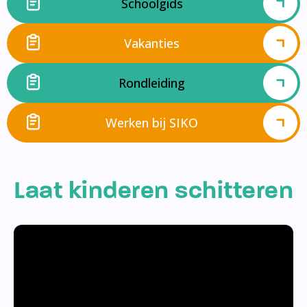
Schoolgids
Vakanties
Rondleiding
Werken bij SIKO
Laat kinderen schitteren