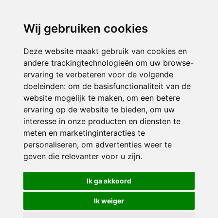
directieavonturijn@siko.nl
Wij gebruiken cookies
ONDERDEEL VAN
Deze website maakt gebruik van cookies en
andere trackingtechnologieën om uw browse-
ervaring te verbeteren voor de volgende
doeleinden:
om de basisfunctionaliteit van de
website mogelijk te maken
,
om een betere
ervaring op de website te bieden
,
om uw
interesse in onze producten en diensten te
© 2026 Avonturijn | Alle rechten voorbehouden
meten en marketinginteracties te
personaliseren
,
om advertenties weer te
Privacy policy
|
Disclaimer
|
Klachtenregeling
|
RSIN en Anbi
|
Cookie
geven die relevanter voor u zijn
.
voorkeuren
Crealisatie
The MindOffice
Ik ga akkoord
Ik weiger