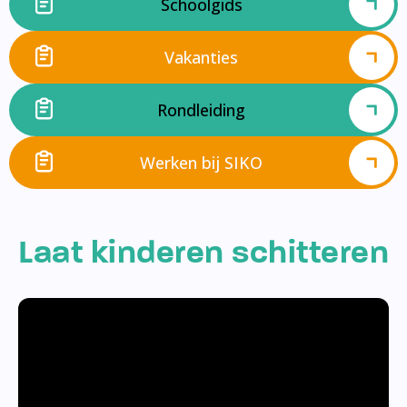
Schoolgids
Vakanties
Rondleiding
Werken bij SIKO
Laat kinderen schitteren