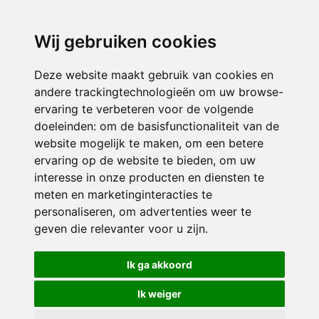
directieavonturijn@siko.nl
Wij gebruiken cookies
ONDERDEEL VAN
Deze website maakt gebruik van cookies en
andere trackingtechnologieën om uw browse-
ervaring te verbeteren voor de volgende
doeleinden:
om de basisfunctionaliteit van de
website mogelijk te maken
,
om een betere
ervaring op de website te bieden
,
om uw
interesse in onze producten en diensten te
© 2026 Avonturijn | Alle rechten voorbehouden
meten en marketinginteracties te
personaliseren
,
om advertenties weer te
Privacy policy
|
Disclaimer
|
Klachtenregeling
|
RSIN en Anbi
|
Cookie
geven die relevanter voor u zijn
.
voorkeuren
Crealisatie
The MindOffice
Ik ga akkoord
Ik weiger