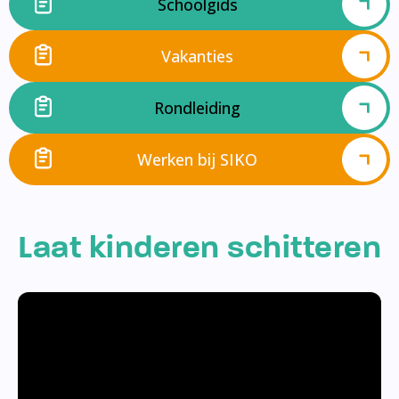
Schoolgids
Vakanties
Rondleiding
Werken bij SIKO
Laat kinderen schitteren