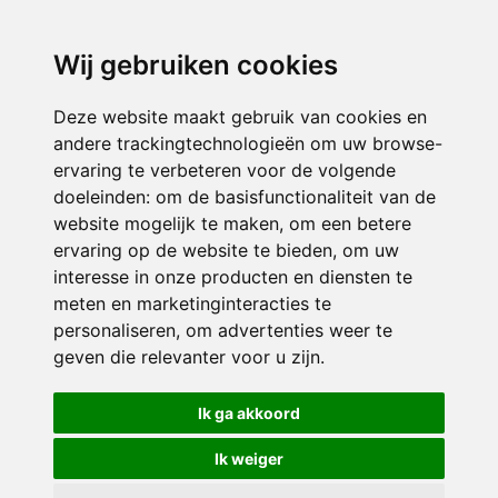
directieavonturijn@siko.nl
Wij gebruiken cookies
ONDERDEEL VAN
Deze website maakt gebruik van cookies en
andere trackingtechnologieën om uw browse-
ervaring te verbeteren voor de volgende
doeleinden:
om de basisfunctionaliteit van de
website mogelijk te maken
,
om een betere
ervaring op de website te bieden
,
om uw
interesse in onze producten en diensten te
© 2026 Avonturijn | Alle rechten voorbehouden
meten en marketinginteracties te
personaliseren
,
om advertenties weer te
Privacy policy
|
Disclaimer
|
Klachtenregeling
|
RSIN en Anbi
|
Cookie
geven die relevanter voor u zijn
.
voorkeuren
Crealisatie
The MindOffice
Ik ga akkoord
Ik weiger