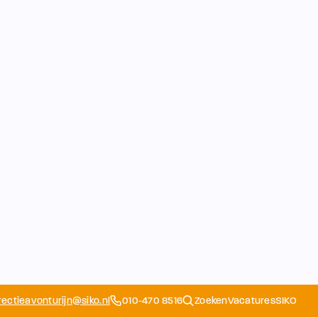
rectieavonturijn@siko.nl
010-470 8516
Zoeken
Vacatures
SIKO
Opvang
Ouders
School
Home
Schoolapp
Contact