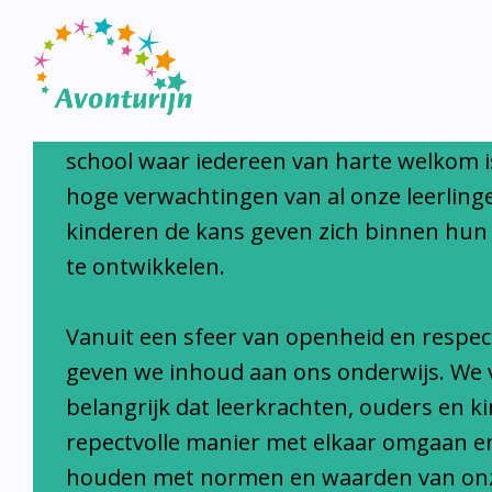
Avonturijn laat kinderen s
Avonturijn is een moderne, open, interc
school waar iedereen van harte welkom i
hoge verwachtingen van al onze leerlinge
kinderen de kans geven zich binnen hun
te ontwikkelen.
Vanuit een sfeer van openheid en respec
geven we inhoud aan ons onderwijs. We 
belangrijk dat leerkrachten, ouders en k
repectvolle manier met elkaar omgaan e
houden met normen en waarden van on