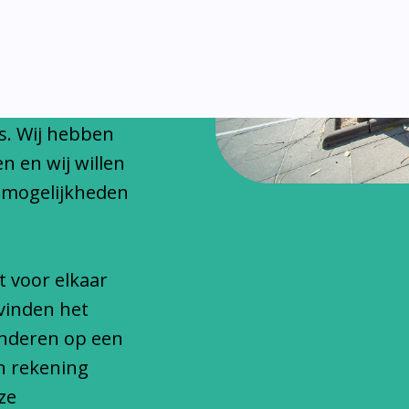
chitteren
onfessionele
s. Wij hebben
n en wij willen
 mogelijkheden
t voor elkaar
vinden het
inderen op een
n rekening
ze