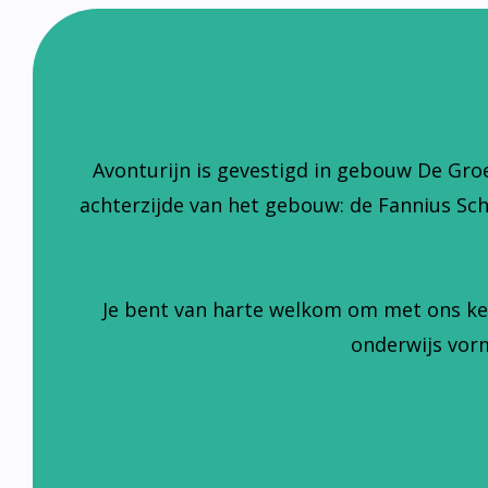
Avonturijn is gevestigd in gebouw De Gro
achterzijde van het gebouw: de Fannius Sc
Je bent van harte welkom om met ons ke
onderwijs vorm