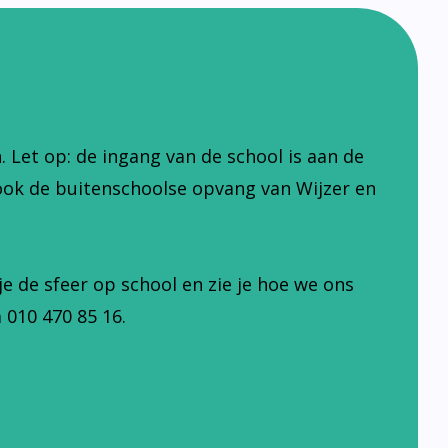
Let op: de ingang van de school is aan de
ook de buitenschoolse opvang van Wijzer en
je de sfeer op school en zie je hoe we ons
 010 470 85 16.