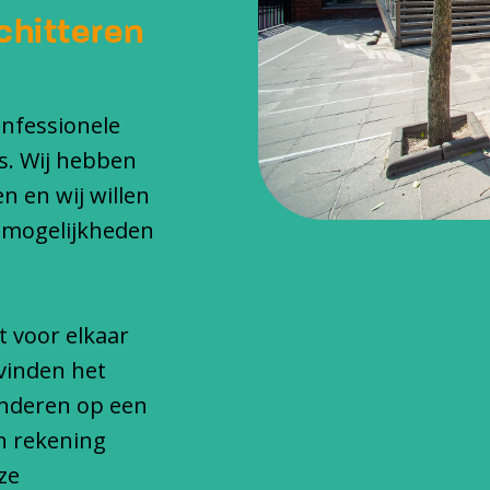
chitteren
onfessionele
s. Wij hebben
n en wij willen
 mogelijkheden
t voor elkaar
vinden het
inderen op een
n rekening
ze