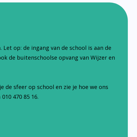
Let op: de ingang van de school is aan de
ook de buitenschoolse opvang van Wijzer en
je de sfeer op school en zie je hoe we ons
 010 470 85 16.