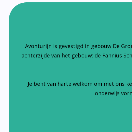
Avonturijn is gevestigd in gebouw De Gro
achterzijde van het gebouw: de Fannius Sc
Je bent van harte welkom om met ons ke
onderwijs vorm