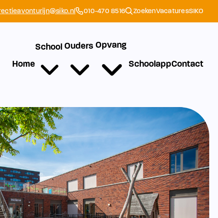
rectieavonturijn@siko.nl
010-470 8516
Zoeken
Vacatures
SIKO
Opvang
Ouders
School
Home
Schoolapp
Contact