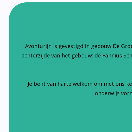
Avonturijn is gevestigd in gebouw De Gro
achterzijde van het gebouw: de Fannius Sc
Je bent van harte welkom om met ons ke
onderwijs vorm