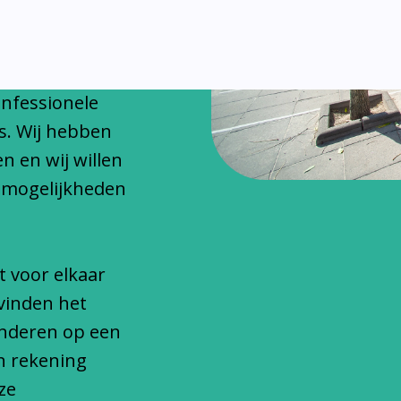
chitteren
onfessionele
s. Wij hebben
n en wij willen
 mogelijkheden
t voor elkaar
vinden het
inderen op een
n rekening
ze