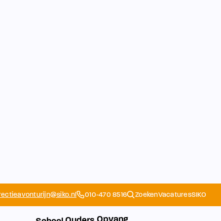
rectieavonturijn@siko.nl
010-470 8516
Zoeken
Vacatures
SIKO
Opvang
Ouders
School
Home
Schoolapp
Contact