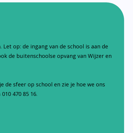
Let op: de ingang van de school is aan de
ook de buitenschoolse opvang van Wijzer en
je de sfeer op school en zie je hoe we ons
 010 470 85 16.