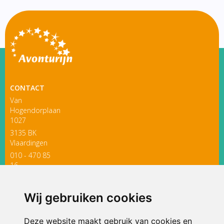
CONTACT
Van
Hogendorplaan
1027
3135 BK
Vlaardingen
010 - 470 85
16
directieavonturijn@siko.nl
Wij gebruiken cookies
ONDERDEEL VAN
Deze website maakt gebruik van cookies en