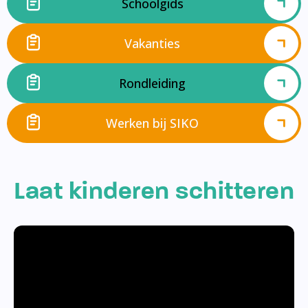
Schoolgids
Vakanties
Rondleiding
Werken bij SIKO
Laat kinderen schitteren