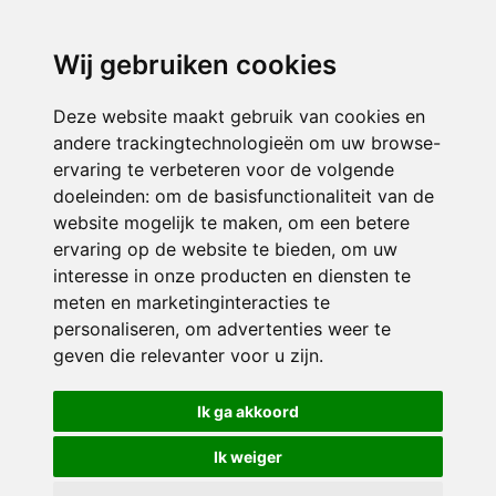
directieavonturijn@siko.nl
Wij gebruiken cookies
ONDERDEEL VAN
Deze website maakt gebruik van cookies en
andere trackingtechnologieën om uw browse-
ervaring te verbeteren voor de volgende
doeleinden:
om de basisfunctionaliteit van de
website mogelijk te maken
,
om een betere
ervaring op de website te bieden
,
om uw
interesse in onze producten en diensten te
© 2026 Avonturijn | Alle rechten voorbehouden
meten en marketinginteracties te
personaliseren
,
om advertenties weer te
Privacy policy
|
Disclaimer
|
Klachtenregeling
|
RSIN en Anbi
|
Cookie
geven die relevanter voor u zijn
.
voorkeuren
Crealisatie
The MindOffice
Ik ga akkoord
Ik weiger