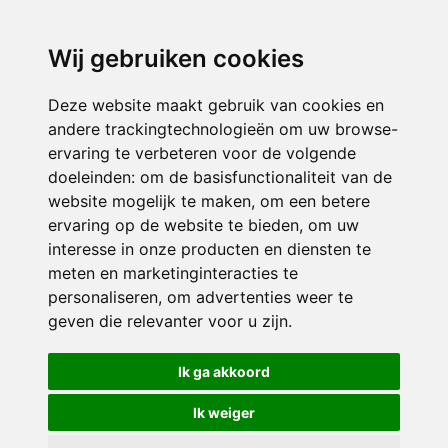
directieavonturijn@siko.nl
Wij gebruiken cookies
ONDERDEEL VAN
Deze website maakt gebruik van cookies en
andere trackingtechnologieën om uw browse-
ervaring te verbeteren voor de volgende
doeleinden:
om de basisfunctionaliteit van de
website mogelijk te maken
,
om een betere
ervaring op de website te bieden
,
om uw
interesse in onze producten en diensten te
© 2026 Avonturijn | Alle rechten voorbehouden
meten en marketinginteracties te
personaliseren
,
om advertenties weer te
Privacy policy
|
Disclaimer
|
Klachtenregeling
|
RSIN en Anbi
|
Cookie
geven die relevanter voor u zijn
.
voorkeuren
Crealisatie
The MindOffice
Ik ga akkoord
Ik weiger