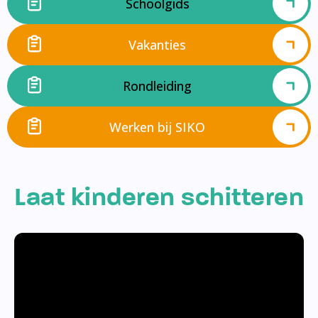
Schoolgids
Vakanties
Rondleiding
Werken bij SIKO
Laat kinderen schitteren