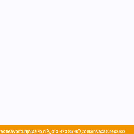
rectieavonturijn@siko.nl
010-470 8516
Zoeken
Vacatures
SIKO
Opvang
Ouders
School
Home
Schoolapp
Contact