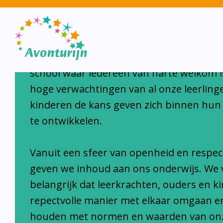
Avonturijn laat kinderen s
Avonturijn is een moderne, open, interc
school waar iedereen van harte welkom i
hoge verwachtingen van al onze leerlinge
kinderen de kans geven zich binnen hun
te ontwikkelen.
Vanuit een sfeer van openheid en respec
geven we inhoud aan ons onderwijs. We 
belangrijk dat leerkrachten, ouders en k
repectvolle manier met elkaar omgaan e
houden met normen en waarden van on