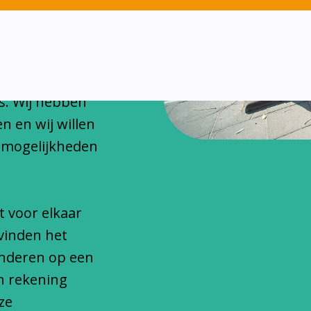
chitteren
onfessionele
s. Wij hebben
n en wij willen
 mogelijkheden
t voor elkaar
vinden het
inderen op een
n rekening
ze