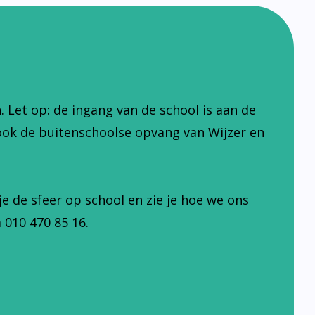
Let op: de ingang van de school is aan de
ook de buitenschoolse opvang van Wijzer en
je de sfeer op school en zie je hoe we ons
 010 470 85 16.