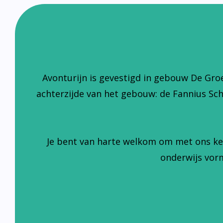
Avonturijn is gevestigd in gebouw De Gro
achterzijde van het gebouw: de Fannius Sc
Je bent van harte welkom om met ons ke
onderwijs vorm