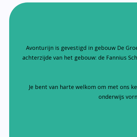
Avonturijn is gevestigd in gebouw De Gro
achterzijde van het gebouw: de Fannius Sc
Je bent van harte welkom om met ons ke
onderwijs vorm