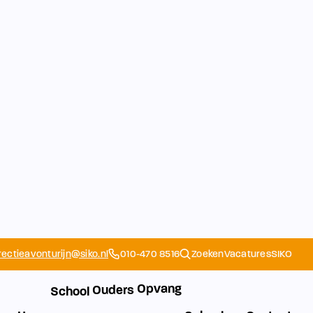
rectieavonturijn@siko.nl
010-470 8516
Zoeken
Vacatures
SIKO
Opvang
Ouders
School
Home
Schoolapp
Contact