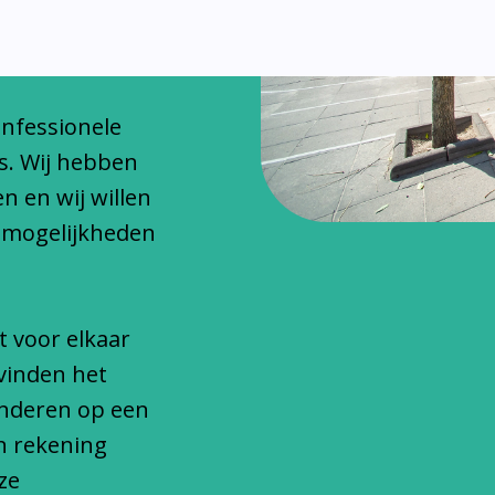
chitteren
onfessionele
s. Wij hebben
n en wij willen
 mogelijkheden
t voor elkaar
vinden het
inderen op een
n rekening
ze