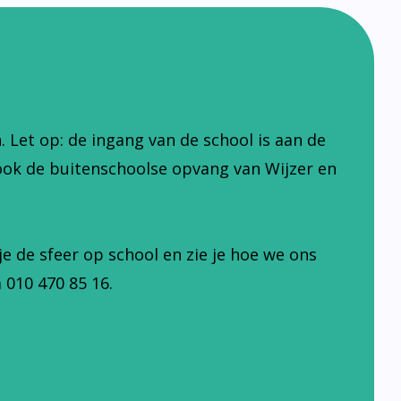
Let op: de ingang van de school is aan de
ook de buitenschoolse opvang van Wijzer en
je de sfeer op school en zie je hoe we ons
 010 470 85 16.