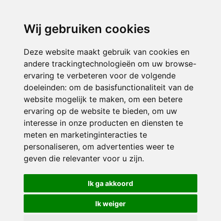
directieavonturijn@siko.nl
Wij gebruiken cookies
ONDERDEEL VAN
Deze website maakt gebruik van cookies en
andere trackingtechnologieën om uw browse-
ervaring te verbeteren voor de volgende
doeleinden:
om de basisfunctionaliteit van de
website mogelijk te maken
,
om een betere
ervaring op de website te bieden
,
om uw
interesse in onze producten en diensten te
© 2026 Avonturijn | Alle rechten voorbehouden
meten en marketinginteracties te
personaliseren
,
om advertenties weer te
Privacy policy
|
Disclaimer
|
Klachtenregeling
|
RSIN en Anbi
|
Cookie
geven die relevanter voor u zijn
.
voorkeuren
Crealisatie
The MindOffice
Ik ga akkoord
Ik weiger