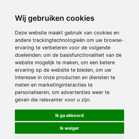
directieavonturijn@siko.nl
Wij gebruiken cookies
ONDERDEEL VAN
Deze website maakt gebruik van cookies en
andere trackingtechnologieën om uw browse-
ervaring te verbeteren voor de volgende
doeleinden:
om de basisfunctionaliteit van de
website mogelijk te maken
,
om een betere
ervaring op de website te bieden
,
om uw
interesse in onze producten en diensten te
© 2026 Avonturijn | Alle rechten voorbehouden
meten en marketinginteracties te
personaliseren
,
om advertenties weer te
Privacy policy
|
Disclaimer
|
Klachtenregeling
|
RSIN en Anbi
|
Cookie
geven die relevanter voor u zijn
.
voorkeuren
Crealisatie
The MindOffice
Ik ga akkoord
Ik weiger