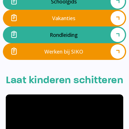
Schoolgids
Vakanties
Rondleiding
Werken bij SIKO
Laat kinderen schitteren