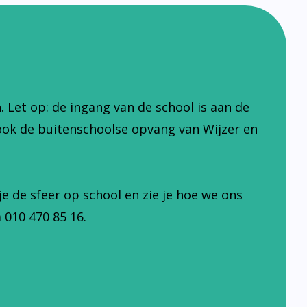
Let op: de ingang van de school is aan de
ook de buitenschoolse opvang van Wijzer en
je de sfeer op school en zie je hoe we ons
 010 470 85 16.