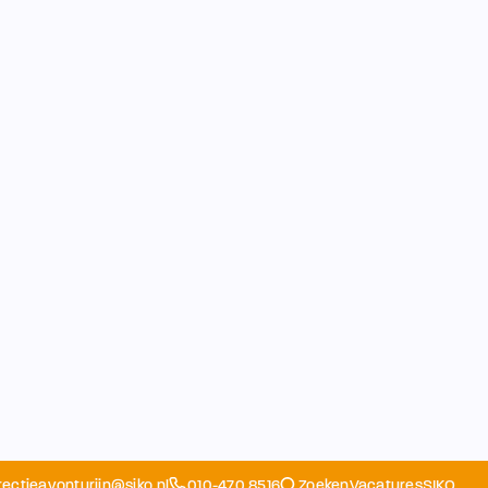
rectieavonturijn@siko.nl
010-470 8516
Zoeken
Vacatures
SIKO
Opvang
Ouders
School
Home
Schoolapp
Contact