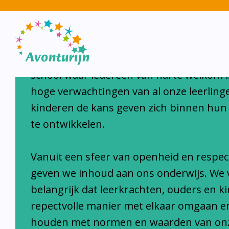
Avonturijn laat kinderen s
Avonturijn is een moderne, open, interc
school waar iedereen van harte welkom i
hoge verwachtingen van al onze leerlinge
kinderen de kans geven zich binnen hun
te ontwikkelen.
Vanuit een sfeer van openheid en respec
geven we inhoud aan ons onderwijs. We 
belangrijk dat leerkrachten, ouders en k
repectvolle manier met elkaar omgaan e
houden met normen en waarden van on