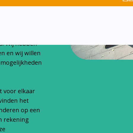
chitteren
onfessionele
s. Wij hebben
n en wij willen
 mogelijkheden
t voor elkaar
vinden het
inderen op een
n rekening
ze