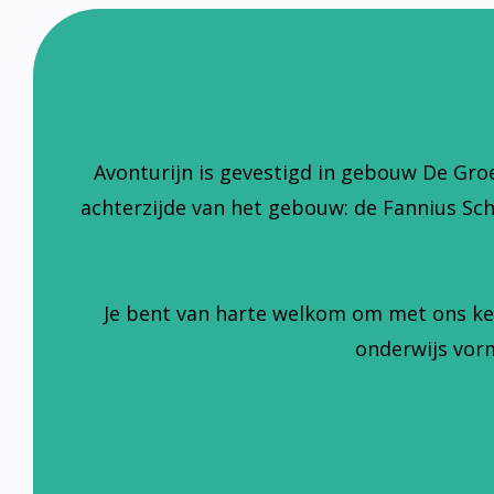
Avonturijn is gevestigd in gebouw De Gro
achterzijde van het gebouw: de Fannius Sc
Je bent van harte welkom om met ons ke
onderwijs vorm