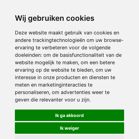
directieavonturijn@siko.nl
Wij gebruiken cookies
ONDERDEEL VAN
Deze website maakt gebruik van cookies en
andere trackingtechnologieën om uw browse-
ervaring te verbeteren voor de volgende
doeleinden:
om de basisfunctionaliteit van de
website mogelijk te maken
,
om een betere
ervaring op de website te bieden
,
om uw
interesse in onze producten en diensten te
© 2026 Avonturijn | Alle rechten voorbehouden
meten en marketinginteracties te
personaliseren
,
om advertenties weer te
Privacy policy
|
Disclaimer
|
Klachtenregeling
|
RSIN en Anbi
|
Cookie
geven die relevanter voor u zijn
.
voorkeuren
Crealisatie
The MindOffice
Ik ga akkoord
Ik weiger