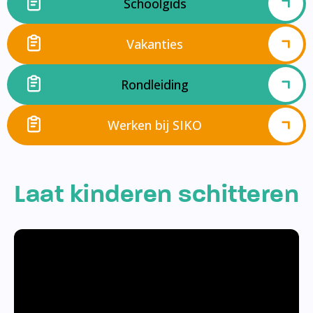
Schoolgids
Vakanties
Rondleiding
Werken bij SIKO
Laat kinderen schitteren