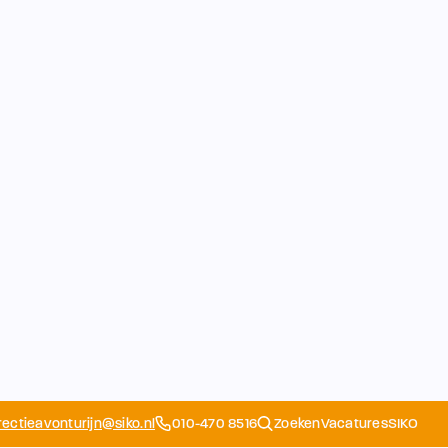
rectieavonturijn@siko.nl
010-470 8516
Zoeken
Vacatures
SIKO
Opvang
Ouders
School
Home
Schoolapp
Contact