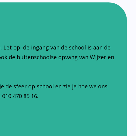
Let op: de ingang van de school is aan de
ook de buitenschoolse opvang van Wijzer en
je de sfeer op school en zie je hoe we ons
 010 470 85 16.