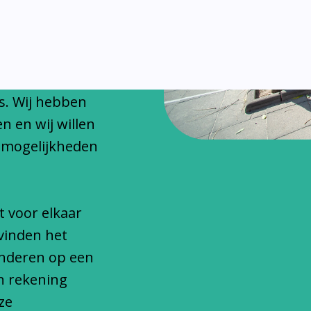
chitteren
onfessionele
s. Wij hebben
n en wij willen
 mogelijkheden
t voor elkaar
vinden het
inderen op een
n rekening
ze