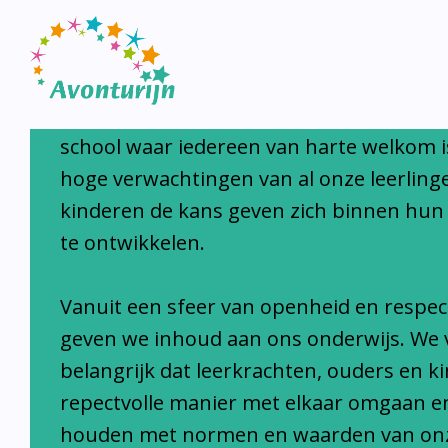
Avonturijn laat kinderen s
Avonturijn is een moderne, open, interc
school waar iedereen van harte welkom i
hoge verwachtingen van al onze leerlinge
kinderen de kans geven zich binnen hun
te ontwikkelen.
Vanuit een sfeer van openheid en respec
geven we inhoud aan ons onderwijs. We 
belangrijk dat leerkrachten, ouders en k
repectvolle manier met elkaar omgaan e
houden met normen en waarden van on