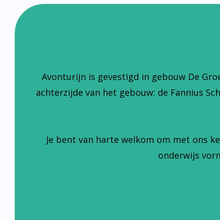
Avonturijn is gevestigd in gebouw De Gro
achterzijde van het gebouw: de Fannius Sc
Je bent van harte welkom om met ons ke
onderwijs vorm