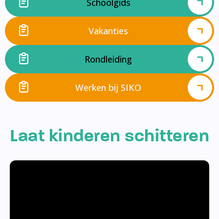
Schoolgids
Vakanties
Rondleiding
Werken bij SIKO
Laat kinderen schitteren