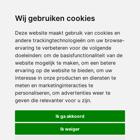
directieavonturijn@siko.nl
Wij gebruiken cookies
ONDERDEEL VAN
Deze website maakt gebruik van cookies en
andere trackingtechnologieën om uw browse-
ervaring te verbeteren voor de volgende
doeleinden:
om de basisfunctionaliteit van de
website mogelijk te maken
,
om een betere
ervaring op de website te bieden
,
om uw
interesse in onze producten en diensten te
© 2026 Avonturijn | Alle rechten voorbehouden
meten en marketinginteracties te
personaliseren
,
om advertenties weer te
Privacy policy
|
Disclaimer
|
Klachtenregeling
|
RSIN en Anbi
|
Cookie
geven die relevanter voor u zijn
.
voorkeuren
Crealisatie
The MindOffice
Ik ga akkoord
Ik weiger