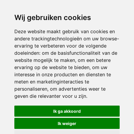
directieavonturijn@siko.nl
Wij gebruiken cookies
ONDERDEEL VAN
Deze website maakt gebruik van cookies en
andere trackingtechnologieën om uw browse-
ervaring te verbeteren voor de volgende
doeleinden:
om de basisfunctionaliteit van de
website mogelijk te maken
,
om een betere
ervaring op de website te bieden
,
om uw
interesse in onze producten en diensten te
© 2026 Avonturijn | Alle rechten voorbehouden
meten en marketinginteracties te
personaliseren
,
om advertenties weer te
Privacy policy
|
Disclaimer
|
Klachtenregeling
|
RSIN en Anbi
|
Cookie
geven die relevanter voor u zijn
.
voorkeuren
Crealisatie
The MindOffice
Ik ga akkoord
Ik weiger