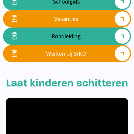
Schoolgids
Vakanties
Rondleiding
Werken bij SIKO
Laat kinderen schitteren