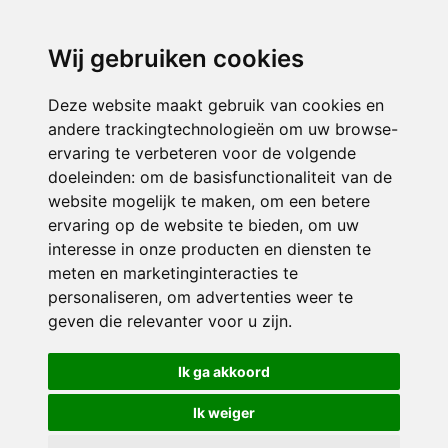
directieavonturijn@siko.nl
Wij gebruiken cookies
ONDERDEEL VAN
Deze website maakt gebruik van cookies en
andere trackingtechnologieën om uw browse-
ervaring te verbeteren voor de volgende
doeleinden:
om de basisfunctionaliteit van de
website mogelijk te maken
,
om een betere
ervaring op de website te bieden
,
om uw
interesse in onze producten en diensten te
© 2026 Avonturijn | Alle rechten voorbehouden
meten en marketinginteracties te
personaliseren
,
om advertenties weer te
Privacy policy
|
Disclaimer
|
Klachtenregeling
|
RSIN en Anbi
|
Cookie
geven die relevanter voor u zijn
.
voorkeuren
Crealisatie
The MindOffice
Ik ga akkoord
Ik weiger