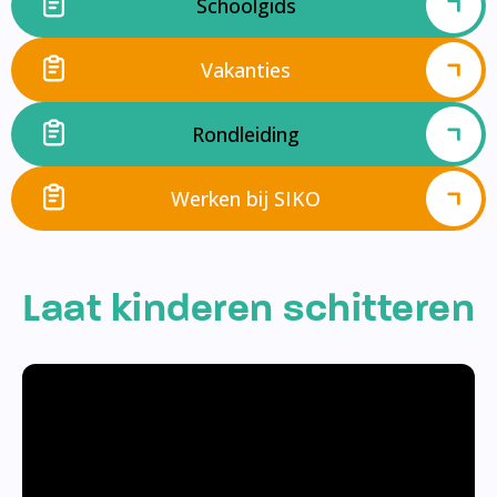
Schoolgids
Vakanties
Rondleiding
Werken bij SIKO
Laat kinderen schitteren