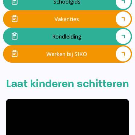
Schoolgids
Vakanties
Rondleiding
Werken bij SIKO
Laat kinderen schitteren