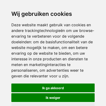
directieavonturijn@siko.nl
Wij gebruiken cookies
ONDERDEEL VAN
Deze website maakt gebruik van cookies en
andere trackingtechnologieën om uw browse-
ervaring te verbeteren voor de volgende
doeleinden:
om de basisfunctionaliteit van de
website mogelijk te maken
,
om een betere
ervaring op de website te bieden
,
om uw
interesse in onze producten en diensten te
© 2026 Avonturijn | Alle rechten voorbehouden
meten en marketinginteracties te
personaliseren
,
om advertenties weer te
Privacy policy
|
Disclaimer
|
Klachtenregeling
|
RSIN en Anbi
|
Cookie
geven die relevanter voor u zijn
.
voorkeuren
Crealisatie
The MindOffice
Ik ga akkoord
Ik weiger